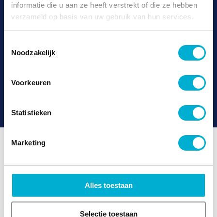
informatie die u aan ze heeft verstrekt of die ze hebben
en hoe we ons inzetten om uw privacy te
verzameld op basis van uw gebruik van hun services.
beschermen en respecteren.
Toestemmingsselectie
Noodzakelijk
Voorkeuren
Statistieken
Marketing
Onderdeel van de
TTNL Group
Alles toestaan
Selectie toestaan