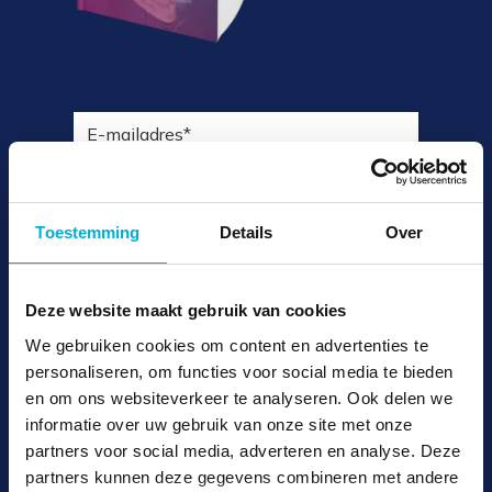
Toestemming
Details
Over
TTNL heeft de door u verstrekte
Deze website maakt gebruik van cookies
contactgegevens nodig om contact met u
We gebruiken cookies om content en advertenties te
op te nemen over onze producten en
personaliseren, om functies voor social media te bieden
diensten. U kunt zich op elk moment
en om ons websiteverkeer te analyseren. Ook delen we
afmelden voor deze berichten. Bekijk ons
informatie over uw gebruik van onze site met onze
privacybeleid
voor meer informatie over hoe
partners voor social media, adverteren en analyse. Deze
partners kunnen deze gegevens combineren met andere
u zich kunt afmelden, onze privacypraktijken