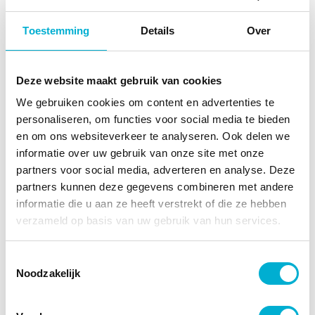
bestandsoverdracht.
Toestemming
Details
Over
NVMe
Deze website maakt gebruik van cookies
We gebruiken cookies om content en advertenties te
Storage Area Network (SAN)
personaliseren, om functies voor social media te bieden
en om ons websiteverkeer te analyseren. Ook delen we
informatie over uw gebruik van onze site met onze
Network Attached Storage
partners voor social media, adverteren en analyse. Deze
(NAS)
partners kunnen deze gegevens combineren met andere
informatie die u aan ze heeft verstrekt of die ze hebben
verzameld op basis van uw gebruik van hun services.
Toestemmingsselectie
Noodzakelijk
Deze industrieën maken