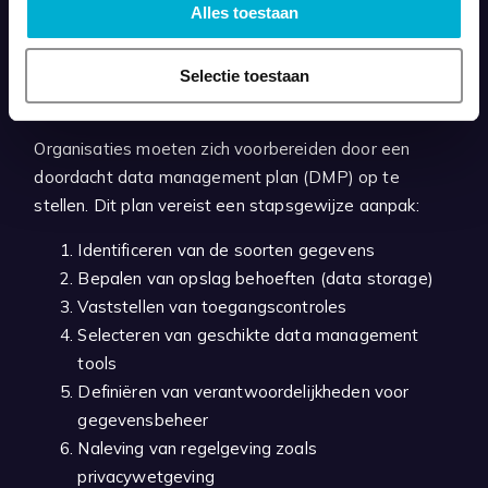
Alles toestaan
ingebouwde functies van hun leveranciers. Echter, de
groeiende hoeveelheden data, en het belang van data
voor bedrijfsvoering zorgt ervoor dat een proactieve
Selectie toestaan
aanpak noodzakelijk is.
Organisaties moeten zich voorbereiden door een
doordacht data management plan (DMP) op te
stellen. Dit plan vereist een stapsgewijze aanpak:
Identificeren van de soorten gegevens
Bepalen van opslag behoeften (data storage)
Vaststellen van toegangscontroles
Selecteren van geschikte data management
tools
Definiëren van verantwoordelijkheden voor
gegevensbeheer
Naleving van regelgeving zoals
privacywetgeving