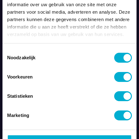
informatie over uw gebruik van onze site met onze
partners voor social media, adverteren en analyse. Deze
partners kunnen deze gegevens combineren met andere
informatie die u aan ze heeft verstrekt of die ze hebben
verzameld op basis van uw gebruik van hun services.
Toestemmingsselectie
Noodzakelijk
Voorkeuren
Een data
Statistieken
management plan
Marketing
Veel organisaties nemen een passieve houding aan
als het om datastrategie gaat. Ze vertrouwen op de