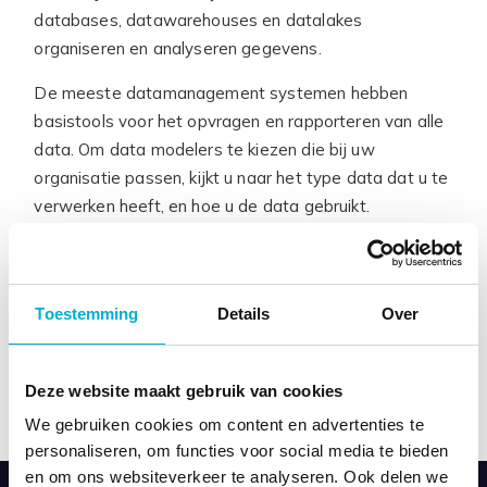
databases, datawarehouses en datalakes
organiseren en analyseren gegevens.
De meeste datamanagement systemen hebben
basistools voor het opvragen en rapporteren van alle
data. Om data modelers te kiezen die bij uw
organisatie passen, kijkt u naar het type data dat u te
verwerken heeft, en hoe u de data gebruikt.
Voor gestructureerde gegevens zijn relationele
databases zoals MySQL vaak geschikt. NoSQL-
databases passen beter bij ongestructureerde data.
Toestemming
Details
Over
Cloudgebaseerde oplossingen, zoals AWS Redshift of
Azure Synapse Analytics, bieden schaalbaarheid en
Deze website maakt gebruik van cookies
flexibiliteit.
We gebruiken cookies om content en advertenties te
personaliseren, om functies voor social media te bieden
en om ons websiteverkeer te analyseren. Ook delen we