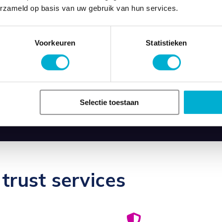
erzameld op basis van uw gebruik van hun services.
opbouwen en behouden van 
bedrijven en organisatie
gegevens en het voorkome
Voorkeuren
Statistieken
Optimaliseer de digital t
de oplossingen van TTNL.
transparantie altijd op de
Selectie toestaan
trust services