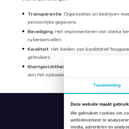
Transparantie
: Organisaties en bedrijven mo
persoonlijke gegevens.
Beveiliging
: Het implementeren van sterke be
cyberaanvallen.
Kwaliteit
: Het bieden van kwalitatief hoogwa
gebruikers.
Klantgerichtheid
: Het begrijpen van de beho
aan het opbouwen van vertrouwen.
Toestemming
Deze website maakt gebruik
We gebruiken cookies om cont
websiteverkeer te analyseren
media, adverteren en analys