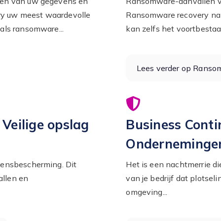
men van uw gegevens en
Ransomware-aanvallen vo
ery uw meest waardevolle
Ransomware recovery na e
ls ransomware...
kan zelfs het voortbestaan
Lees verder op Ranso
 Veilige opslag
Business Contin
Onderneminge
vensbescherming. Dit
Het is een nachtmerrie di
allen en
van je bedrijf dat plotseli
omgeving...