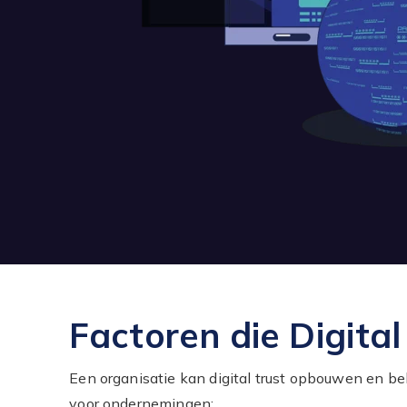
Factoren die Digital
Een organisatie kan digital trust opbouwen en b
voor ondernemingen: