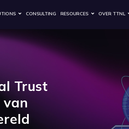
UTIONS
CONSULTING
RESOURCES
OVER TTNL
SHOW SUBMENU FOR SOLUTIONS
SHOW SUBMENU
al Trust
g van
ereld