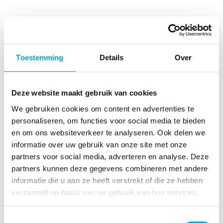
Is block storage de
oplossing voor uw data?
Toestemming
Details
Over
Hoge prestaties
Deze website maakt gebruik van cookies
Block Storage levert hogere prestaties
We gebruiken cookies om content en advertenties te
dan andere vormen van opslag
personaliseren, om functies voor social media te bieden
en om ons websiteverkeer te analyseren. Ook delen we
aangezien het gebruikers snel toegang
informatie over uw gebruik van onze site met onze
biedt tot de data. Een lage latentie van
partners voor social media, adverteren en analyse. Deze
uw opslagoplossing is een cruciaal aspect
partners kunnen deze gegevens combineren met andere
informatie die u aan ze heeft verstrekt of die ze hebben
om hoge prestaties te waarborgen.
verzameld op basis van uw gebruik van hun services.
Schaalbaar
Toestemmingsselectie