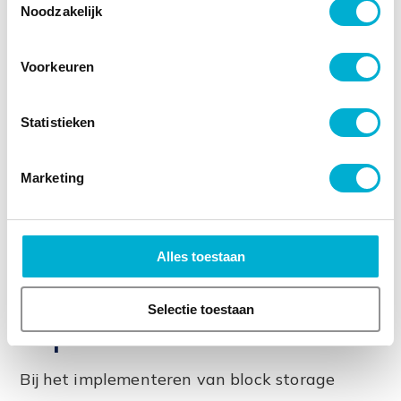
Noodzakelijk
Betrouwbaar
Voorkeuren
Efficiëntie
Statistieken
Compatibiliteit
Marketing
Alles toestaan
TTNL zorgt voor optimale
Selectie toestaan
implementatie
Bij het implementeren van block storage