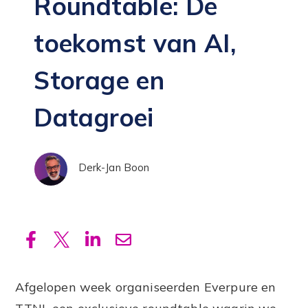
Roundtable: De
Zoeken
toekomst van AI,
Storage en
Datagroei
Derk-Jan Boon
Afgelopen week organiseerden Everpure en