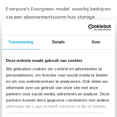
Everpure's Evergreen-model, waarbij bedrijven
via een abonnementsvorm hun storage
continu kunnen upgraden zonder verouderde
hardware te vervangen, werd als een
interessante oplossing genoemd. De vraag
Toestemming
Details
Over
blijft echter hoe bedrijven de balans kunnen
vinden tussen kostenoptimalisatie en
Deze website maakt gebruik van cookies
duurzaamheid zonder concessies te doen aan
We gebruiken cookies om content en advertenties te
prestaties.
personaliseren, om functies voor social media te bieden
en om ons websiteverkeer te analyseren. Ook delen we
informatie over uw gebruik van onze site met onze
Conclusie: de weg vooruit
partners voor social media, adverteren en analyse. Deze
partners kunnen deze gegevens combineren met andere
De roundtable bevestigde dat AI, dataopslag
informatie die u aan ze heeft verstrekt of die ze hebben
en security onlosmakelijk met elkaar
verzameld op basis van uw gebruik van hun services.